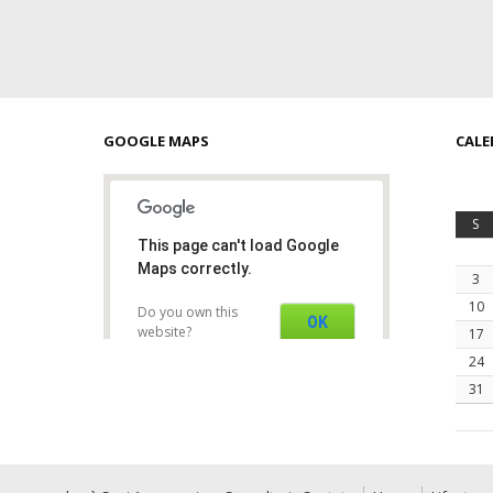
GOOGLE MAPS
CALE
S
This page can't load Google
Maps correctly.
3
10
Do you own this
OK
website?
17
24
31